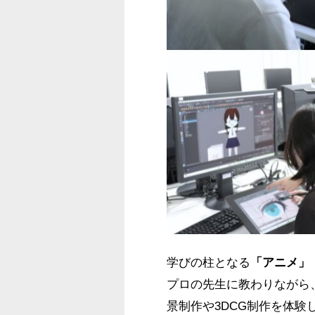
学びの柱となる
「アニメ」
プロの先生に教わりながら
景制作
や
3DCG制作
を体験