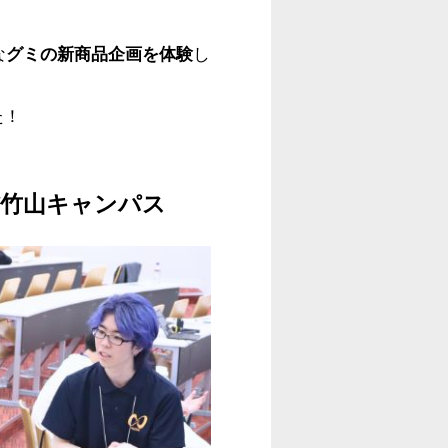
な
グミの新商品企画を体験
し
た！
紫竹山キャンパス