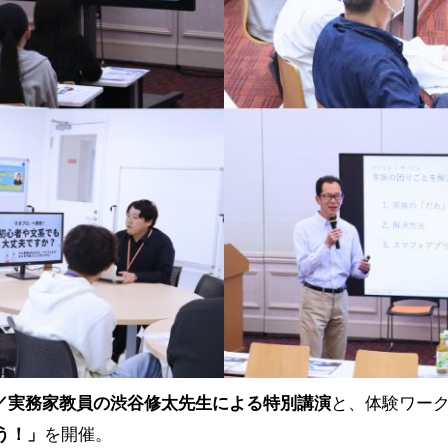
長／実務家教員の渋谷修太先生による特別講演
と、体験ワー
う！」
を開催。