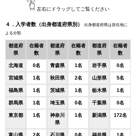
左右にドラッグしてご覧ください
４．入学者数（出身都道府県別）
出身都道府県は居住地に
よる分類
都道府
在籍者
都道府
在籍者
都道府
在籍者
県
数
県
数
県
数
北海道
0名
青森県
1名
岩手県
0名
宮城県
1名
秋田県
2名
山形県
5名
福島県
1名
茨城県
1名
栃木県
1名
群馬県
1名
埼玉県
0名
千葉県
0名
東京都
1名
神奈川
1名
新潟県
172名
県
富山県
2名
石川県
0名
福井県
1名