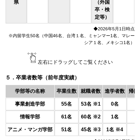
県
（外国
卒・検
定等）
◆2026年5月1日時点
※内留学生50名（中国46名、台湾１名、ミャンマー1名、マレー
シア１名、メキシコ1名）
左右にドラッグしてご覧ください
５．卒業者数等（前年度実績）
学部等の名称
卒業生数
就職者数
進学者数
帰国
事業創造学部
55名
53名 ※1
0名
情報学部
61名
60名 ※2
1名
アニメ・マンガ学部
51名
45名 ※3
1名 ※4