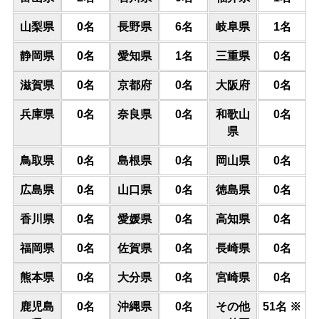
山梨県
0名
長野県
6名
岐阜県
1名
静岡県
0名
愛知県
1名
三重県
0名
滋賀県
0名
京都府
0名
大阪府
0名
兵庫県
0名
奈良県
0名
和歌山
0名
県
鳥取県
0名
島根県
0名
岡山県
0名
広島県
0名
山口県
0名
徳島県
0名
香川県
0名
愛媛県
0名
高知県
0名
福岡県
0名
佐賀県
0名
長崎県
0名
熊本県
0名
大分県
0名
宮崎県
0名
鹿児島
0名
沖縄県
0名
その他
51名 ※