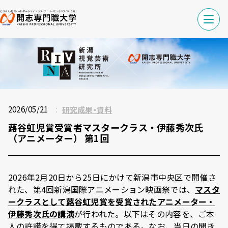
2026/05/21
研究成果・資料
蕗谷虹児賞受賞者マスタークラス・伊藤秀次氏
（アニメーター） 第1回
2026年2月20日から25日にかけて新潟市中央区で開催さ
れた、第4回新潟国際アニメーション映画祭では、
マスタ
ークラスとして蕗谷虹児賞を受賞されたアニメーター・
伊藤秀次氏の講演
が行われた。以下はその内容を、ご本
人の許諾を得て掲載するものである。なお、当日の聞き