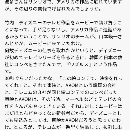
波多さんはサンリオで、アメリカの作品に触れています
が、その辺りの関係で呼ばれたんでしょうか。
竹内 ディズニーのテレビ作品をムービーで請け負うこ
とになって、手が足りないし、アメリカ作品に造詣があ
るからということで、サンリオのチームが、山本暎一さ
んとかが、ムービーに来ていたわけ。
何故ディズニーの仕事を取れたかというと、ディズニー
が初めてテレビシリーズを作るときに、韓国と日本の数
社にコンペをさせたんです。『ワズルス』という作品
で。
30秒ぐらいだったかな。「この絵コンテで、映像を作っ
てくれ」と。それで東映と、AKOMという韓国の会社
と、テレコムの３社が同じ絵コンテでのコンペだった。
東映とAKOMは、その当時、マーベルなどでテレビの合
作をさんざんやってきている。それに対してムービーは
まだほとんどやってない新参者だから、ディズニーとし
ても見込みとしては、東映かAKOMだろうと思ってたわ
け。ところが、テレコムが一番早く納品して、抜群に出