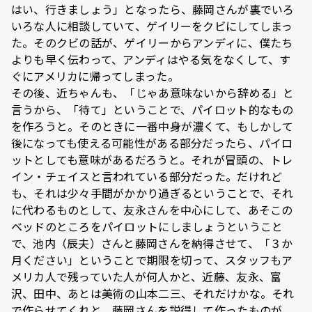
はい、行きましょう」となったら、藤岡さんが裏でいろ
いろな人に相談していて、ゲイリーをクビにしてしまっ
た。そのクビの話が、ゲイリーからアンディに、僕たち
よりも早く伝わって、アンディはやる気をなくして、す
ぐにアメリカに帰ってしまった。
その後、近ちゃんも、「じゃあ意味ないから辞める」と
言うから、「待て」ということで、パイロット的なもの
を作ろうと。そのときに一番中身が濃くて、もしかして
後になっても使える可能性がある部分だったら、パイロ
ットとしても意味があるだろうと。それが冒頭の、トレ
イン・チェイスと言われている部分だった。だけれど
も、それは少々手間がかかり過ぎるということで、それ
に代わるものとして、友永さんを中心にして、あそこの
ベッドのところをパイロットにしましょうということ
で、池内（辰夫）さんと藤岡さんを納得させて、「３か
月ください」ということで期限を切って、スタッフもア
メリカ人で残っていた人が何人かと、近藤、友永、富
沢、田中、あとは美術の山本二三、それだけかな。それ
で作らせてくれと、藤岡さんを説得して作ったものが、