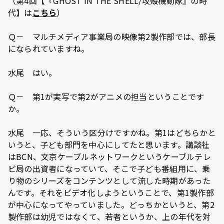
（第4回【『GHOST IN THE SHELL/攻殻機動隊』の時
代】は
こちら
）
Ｑ－ マルチメディア事業局の映像第2製作部では、部長
になられていますね。
水尾 はい。
Ｑ－ 第1が実写で第2がアニメの担当ということです
か。
水尾 一応、そういう区分けですかね。第1はどちらかと
いうと、子ども部門を中心にしてたと思います。講談社
はBCN、文京ケーブルネットワークというケーブルテレ
ビ局の出資者になっていて、そこで子ども番組用に、乗
り物のシリーズをコンテンツとして流した時期があった
んです。それをビデオ化しようということで、第1製作部
が中心になってやっていました。どっちかというと、第2
製作部は幼児ではなくて、若者というか、上の年代を対